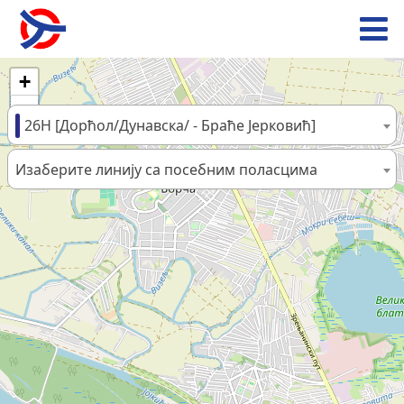
+
−
26Н [Дорћол/Дунавска/ - Браће Јерковић]
Изаберите линију са посебним поласцима