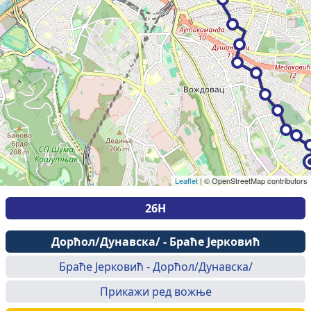
Leaflet
|
© OpenStreetMap contributors
26Н
Дорћол/Дунавска/ - Браће Јерковић
Браће Јерковић - Дорћол/Дунавска/
Прикажи ред вожње