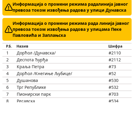
Информација о промени режима радалинија јавног
превоза током извођења радова у улици Дунавска
Информација о промени режима рада линија јавног
превоза током извођења радова у улицама Пеке
Павловића и Заплањска
Р.Б.
Назив
Шифра
1
Дорћол /Дунавска/
#2110
2
Деспота Ђурђа
#2112
3
Краља Петра
#73
4
Дорћол /Кнегиње Љубице/
#52
5
Душанова
#530
6
Трг Републике
#532
7
Пионирски парк
#703
8
Ресавска
#534
9
Правни факултет
#582
10
Технички факултети
#584
11
ГО Врачар
#586
12
Пијаца "Каленић"
#555