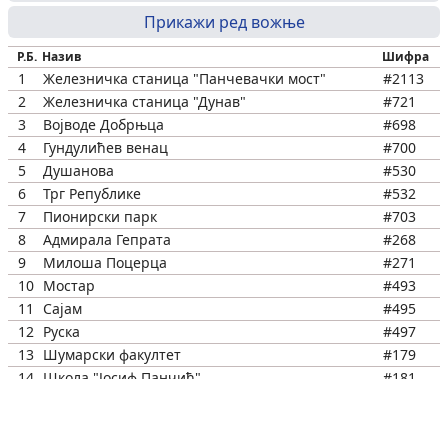
Прикажи ред вожње
Р.Б.
Назив
Шифра
1
Железничка станица "Панчевачки мост"
#2113
2
Железничка станица "Дунав"
#721
3
Војводе Добрњца
#698
4
Гундулићев венац
#700
5
Душанова
#530
6
Трг Републике
#532
7
Пионирски парк
#703
8
Адмирала Гепрата
#268
9
Милоша Поцерца
#271
10
Мостар
#493
11
Сајам
#495
12
Руска
#497
13
Шумарски факултет
#179
14
Школа "Јосиф Панчић"
#181
15
Дом здравља
#183
16
Кијевска
#185
17
Требевићка
#187