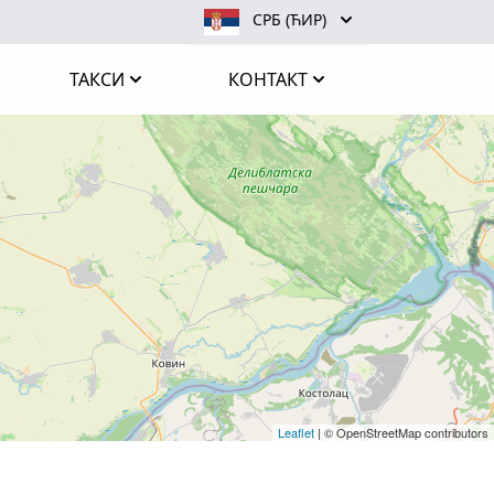
СРБ (ЋИР)
ТАКСИ
КОНТАКТ
Leaflet
|
© OpenStreetMap contributors