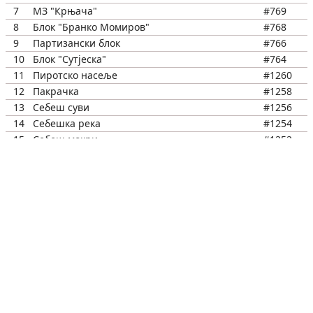
7
МЗ "Крњача"
#769
8
Блок "Бранко Момиров"
#768
9
Партизански блок
#766
10
Блок "Сутјеска"
#764
11
Пиротско насеље
#1260
12
Пакрачка
#1258
13
Себеш суви
#1256
14
Себешка река
#1254
15
Себеш мокри
#1252
16
Борча раскршће
#1932
17
Ваљевског одреда
#1248
18
Милана Ајваза
#1246
19
Михајла Шолохова
#1244
20
Комбинатова
#1242
21
Беле Бартока
#1240
22
Борча 3
#1238
23
Борча 3
#1237
24
Беле Бартока
#1239
25
Комбинатова
#1241