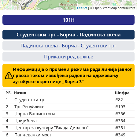
Leaflet
|
© OpenStreetMap contributors
101Н
Студентски трг - Борча - Падинска скела
Падинска скела - Борча - Студентски трг
Прикажи ред вожње
Информација о промени режима рада линија јавног
првоза током извођења радова на одржавању
аутобуске окретнице „Борча 3“
Р.Б.
Назив
Шифра
1
Студентски трг
#82
2
Трг Републике
#193
3
Џорџа Вашингтона
#356
4
Цвијићева
#354
5
Центар за културу "Влада Дивљан"
#351
6
Панчевачки мост
#349