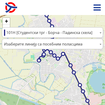
+
−
101Н [Студентски трг - Борча - Падинска скела]
Изаберите линију са посебним поласцима