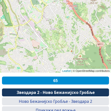
Leaflet
|
© OpenStreetMap contributors
65
Звездара 2 - Ново Бежанијско Гробље
Ново Бежанијско Гробље - Звездара 2
Прикажи ред вожње