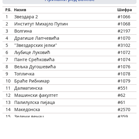
Р.Б.
Назив
Шифра
1
Звездара 2
#1066
2
Институт Михајло Пупин
#1068
3
Волгина
#2197
4
Драгише Лапчевића
#1070
5
"Звездарских јелки"
#3102
6
Љубице Луковић
#1072
7
Панте Срећковића
#1074
8
Вељка Дугошевића
#1076
9
Топличка
#1078
10
Браће Рибникар
#1079
11
Далматинска
#551
12
Машински факултет
#62
13
Палилулска пијаца
#61
14
Македонска
#2570
15
Зелени венац
#359
16
Бранков мост
#361
17
Шест каплара
#362
18
Палата "СРБИЈА"
#364