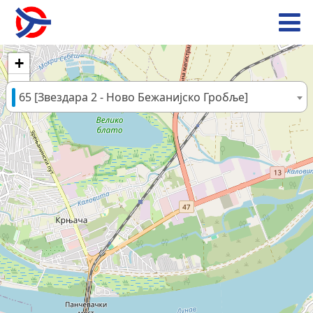
+
−
65 [Звездара 2 - Ново Бежанијско Гробље]