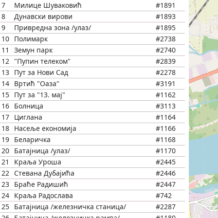
7
Милице Шуваковић
#1891
8
Дунавски вирови
#1893
9
Привредна зона /улаз/
#1895
10
Полимарк
#2738
11
Земун парк
#2740
12
"Пупин телеком"
#2839
13
Пут за Нови Сад
#2278
14
Вртић "Оаза"
#3191
15
Пут за "13. мај"
#1162
16
Болница
#3113
17
Циглана
#1164
18
Насеље економија
#1166
19
Беларичка
#1168
20
Батајница /улаз/
#1170
21
Краља Уроша
#2445
22
Стевана Дубајића
#2446
23
Браће Радишић
#2447
24
Краља Радослава
#742
25
Батајница /железничка станица/
#2287
26
Батајница /железничка рампа/
#1180