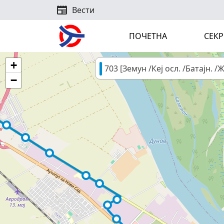
newspaper
Вести
ПОЧЕТНА
СЕКР
+
703 [Земун /Кеј осл. /Батајн. /
−