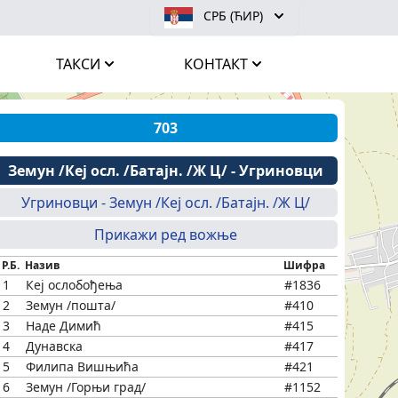
СРБ (ЋИР)
ТАКСИ
КОНТАКТ
703
Земун /Кеј осл. /Батајн. /Ж Ц/ - Угриновци
Угриновци - Земун /Кеј осл. /Батајн. /Ж Ц/
Прикажи ред вожње
Р.Б.
Назив
Шифра
1
Кеј ослобођења
#1836
2
Земун /пошта/
#410
3
Наде Димић
#415
4
Дунавска
#417
5
Филипа Вишњића
#421
6
Земун /Горњи град/
#1152