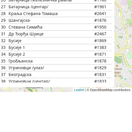
27
Батајница /центар/
#1961
28
Краља Стефана Томаша
#2641
29
Шангајска
#1876
30
Стевана Симића
#1950
31
Др Ђорђа Шуице
#2467
32
Бусије
#1869
33
Бусије 1
#1383
34
Бусије 2
#1871
35
Гробљанска
#1878
36
Угриновци /улаз/
#1829
37
Београдска
#1831
38
Угриновци /центар/
#1833
39
Угриновци
#1835
Leaflet
|
© OpenStreetMap contributors