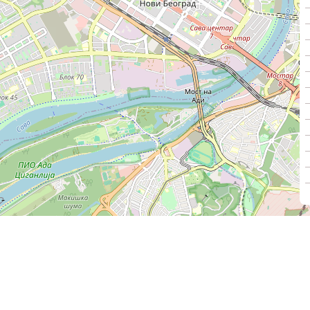
Секретаријат за јавни превоз
Градска управа града Београда
2022