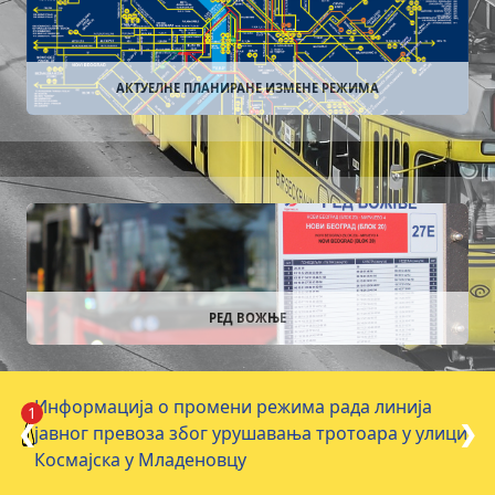
АКТУЕЛНЕ ПЛАНИРАНЕ ИЗМЕНЕ РЕЖИМА
РЕД ВОЖЊЕ
Информација о промени режима рада линија
1
❮
❯
jaвног превоза због урушавања тротоара у улици
Космајска у Младеновцу