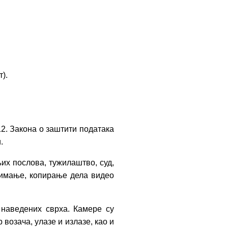
).
2. Закона о заштити података
и.
х послова, тужилаштво, суд,
узимање, копирање дела видео
 наведених сврха. Камере су
возача, улазе и излазе, као и