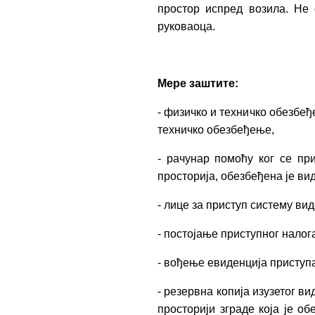
простор испред возила. Не
руковаоца.
Мере заштите:
- физичко и техничко обезбеђ
техничко обезбеђење,
- рачунар помоћу ког се при
просторија, обезбеђена је ви
- лицe за приступ систему ви
- постојање приступног налог
- вођење евиденција приступ
- резервна копија изузетог ви
просторији зграде која је о