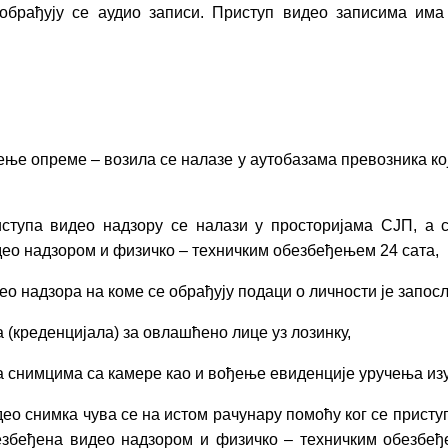
 обрађују се аудио записи. Приступ видео записима им
ење опреме – возила се налазе у аутобазама превозника ко
ступа видео надзору се налази у просторијама СЈП, а са
део надзором и физичко – техничким обезбеђењем 24 сата,
део надзора на коме се обрађују подаци о личности је запос
а (креденцијала) за овлашћено лице уз лозинку,
а снимцима са камере као и вођење евиденције уручења изу
део снимка чува се на истом рачунару помоћу ког се приступ
безбеђена видео надзором и физичко – техничким обезбеђ