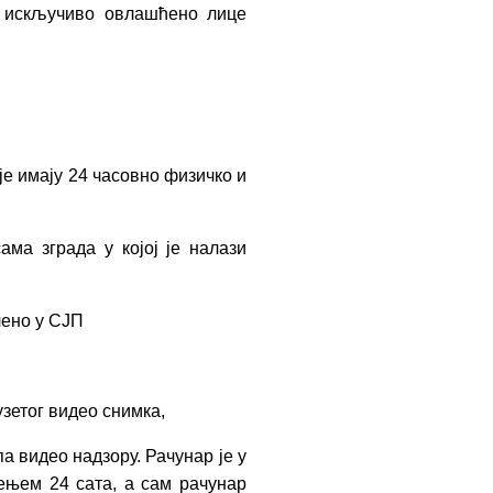
а искључиво овлашћено лице
је имају 24 часовно физичко и
ма зграда у којој је налази
лено у СЈП
зетог видео снимка,
а видео надзору. Рачунар је у
ењем 24 сата, а сам рачунар