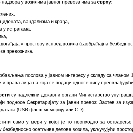
 надзора у возилима јавног превоза има за
сврху:
слених,
цидената, вандализма и крађа,
 у истрагама,
ка,
огађаја у простору испред возила (саобраћајна безбедност
за превозника.
обављања послова у јавном интересу у складу са чланом 1
и и права лица на која се подаци односе нису преовлађујућ
ости
су надлежни државни органи Министарство унутрашњи
оји подносе Секретаријату за јавни превоз: Захтев за из
одатака (USB флеш меморију или CD).
тити само у мери у којој је то неопходно за остварење
 безбедносно осетљиве делове возила, укључујући простор 