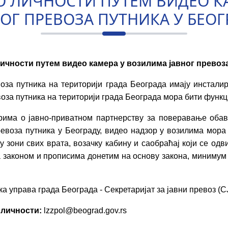
 О ЛИЧНОСТИ ПУТЕМ ВИДЕО К
НОГ ПРЕВОЗА ПУТНИКА У БЕОГ
ичности путем видео камера у возилима јавног превоз
воза путника на територији града Београда имају инстали
оза путника на територији града Београда мора бити функ
рима о јавно-приватном партнерству за поверавање оба
превоза путника у Београду, видео надзор у возилима мор
у зони свих врата, возачку кабину и саобраћај који се од
са законом и прописима донетим на основу закона, миниму
а управа града Београда - Секретаријат за јавни превоз (С
 личности:
lzzpol@beograd.gov.rs