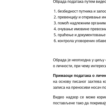
Обрада података путем видео
безбедност путника и запо
превенцију и откривање ин
помоћ надлежним органима
очување имовине превозни
праћење и документовање д
контрола уговорених обаве
Обрада је неопходна у циљу 
о личности, при чему интерес
Примаоци података о личн
на основу писаног захтева к
записа на преносиви носач п
Видео надзор се може корис
постављене тако да покривају