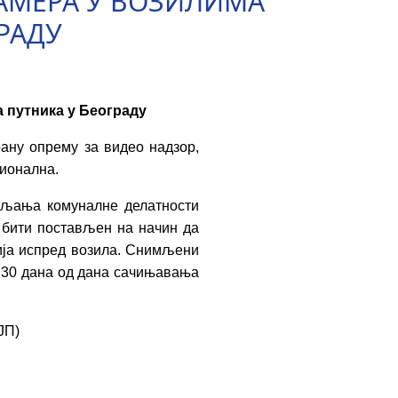
АМЕРА У ВОЗИЛИМА
РАДУ
а путника у Београду
рану опрему за видео надзор,
ционална.
вљања комуналне делатности
а бити постављен на начин да
вија испред возила. Снимљени
м 30 дана од дана сачињавања
ЈП)