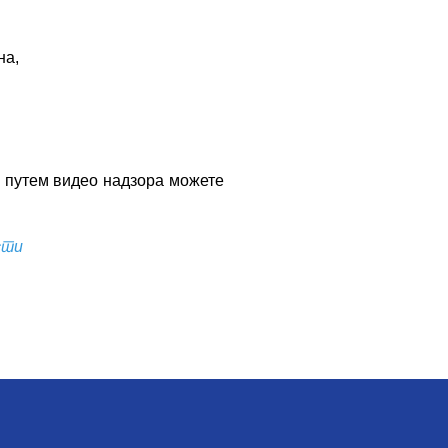
на,
и путем видео надзора можете
сти