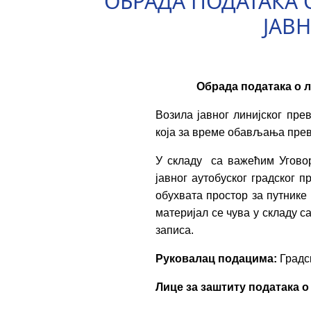
ОБРАДА ПОДАТАКА
ЈАВ
Обрада података о л
Возила јавног линијског пре
која за време обављања прев
У складу са важећим Угово
јавног аутобуског градског 
обухвата простор за путнике 
материјал се чува у складу 
записа.
Руковалац подацима:
Градск
Лице за заштиту података о