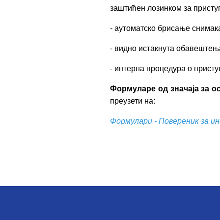
заштићен лозинком за присту
- аутоматско брисање снимака
- видно истакнута обавештењ
- интерна процедура о присту
Формуларе од значаја за 
преузети на:
Формулари - Повереник за ин