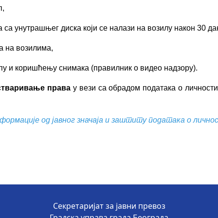
п,
 са унутрашњег диска који се налази на возилу након 30 да
а на возилима,
пу и коришћењу снимака (правилник о видео надзору).
остваривање права
у вези са обрадом података о личност
формације од јавног значаја и заштиту података о лично
Секретаријат за јавни превоз
Градска управа града Београда