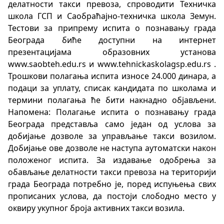
делатности такси превоза, спроводити Техничка
школа ГСП и Саобраћајно-техничка школа Земун.
Тестови за припрему испита о познавању града
Београда биће доступни на интернет
презентацијама образовних установа
www.saobteh.edu.rs и www.tehnickaskolagsp.edu.rs .
Трошкови полагања испита износе 24.000 динара, а
подаци за уплату, списак кандидата по школама и
термини полагања ће бити накнадно објављени.
Напомена: Полагање испита о познавању града
Београда представља само један од услова за
добијање дозволе за управљање такси возилом.
Добијање ове дозволе не наступа аутоматски након
положеног испита. За издавање одобрења за
обављање делатности такси превоза на територији
града Београда потребно је, поред испуњења свих
прописаних услова, да постоји слободно место у
оквиру укупног броја активних такси возила.