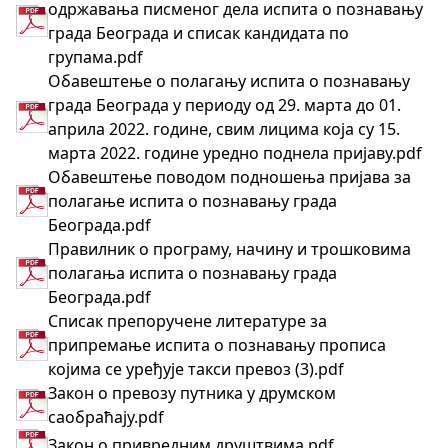
одржавања писменог дела испита о познавању
града Београда и списак кандидата по
групама.pdf
Обавештење o полагању испита о познавању
града Београда у периоду од 29. марта до 01.
априла 2022. године, свим лицима која су 15.
марта 2022. године уредно поднела пријаву.pdf
Обавештење поводом подношења пријава за
полагање испита о познавању града
Београда.pdf
Правилник о програму, начину и трошковима
полагања испита о познавању града
Београда.pdf
Списак препоручене литературе за
припремање испита о познавању прописа
којима се уређује такси превоз (3).pdf
Закон о превозу путника у друмском
саобраћају.pdf
Закон о привредним друштвима.pdf