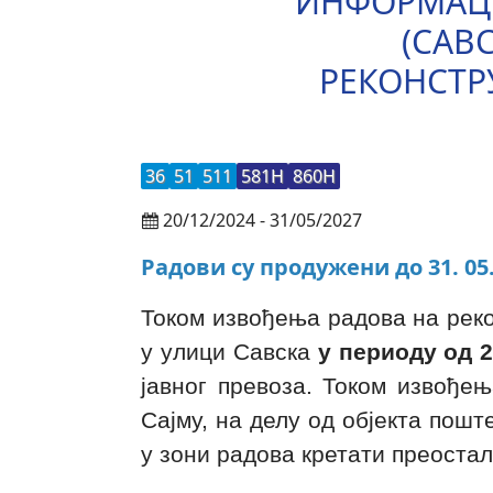
ИНФОРМАЦИ
(САВ
РЕКОНСТР
36
51
511
581Н
860Н
20/12/2024 - 31/05/2027
Радови су продужени до 31. 05.
Током извођења радова на реко
у улици Савска
у периоду од 2
јавног превоза. Током извође
Сајму, на делу од објекта пошт
у зони радова кретати преоста