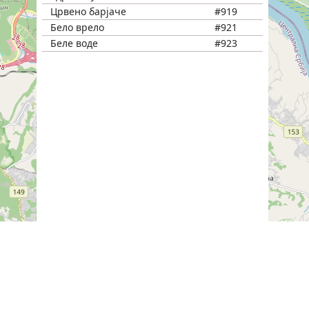
Црвено барјаче
#919
Бело врело
#921
Беле воде
#923