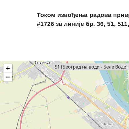
Током извођења радова привр
#1726 за линије бр. 36, 51, 511
+
−