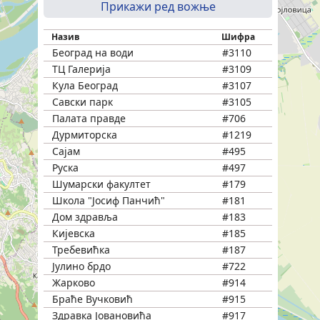
Прикажи ред вожње
Назив
Шифра
Београд на води
#3110
ТЦ Галерија
#3109
Кула Београд
#3107
Савски парк
#3105
Палата правде
#706
Дурмиторска
#1219
Сајам
#495
Руска
#497
Шумарски факултет
#179
Школа "Јосиф Панчић"
#181
Дом здравља
#183
Кијевска
#185
Требевићка
#187
Јулино брдо
#722
Жарково
#914
Браће Вучковић
#915
Здравка Јовановића
#917