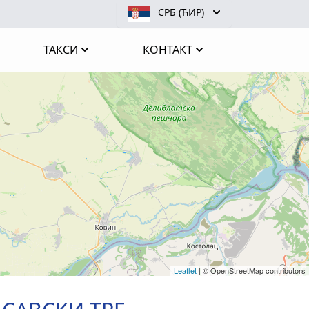
СРБ (ЋИР)
ТАКСИ
КОНТАКТ
Leaflet
|
© OpenStreetMap contributors