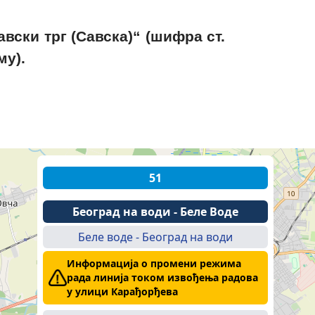
ски трг (Савска)“ (шифра ст.
му).
51
Београд на води - Беле Воде
Беле воде - Београд на води
Информација о промени режима
рада линија током извођења радова
у улици Карађорђева