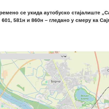
емено се укида аутобуско стајалиште „Сав
, 601, 581н и 860н – гледано у смеру ка Сај