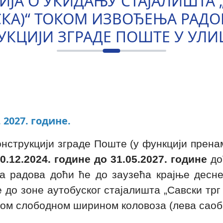
ЈА О УКИДАЊУ СТАЈАЛИШТА „
СКА)“ ТОКОМ ИЗВОЂЕЊА РАДО
УКЦИЈИ ЗГРАДЕ ПОШТЕ У УЛИ
 2027. године.
нструкцији зграде Поште (у функцији пренам
0.12.2024. године до 31.05.2027. године
до
ња радова доћи ће до заузећа крајње десне
е до зоне аутобуског стајалишта „Савски трг
лом слободном ширином коловоза (лева саобр