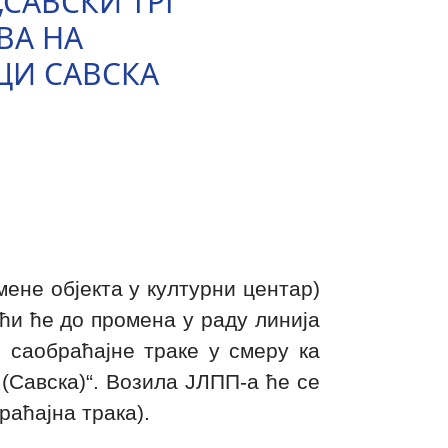
САВСКИ ТРГ
ВА НА
ЦИ САВСКА
ене објекта у културни центар)
ћи ће до промена у раду линија
 саобраћајне траке у смеру ка
 (Савска)“. Возила ЈЛПП-а ће се
аћајна трака).