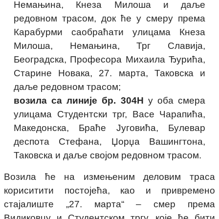
Немањина, Кнеза Милоша и даље
редовном трасом, док ће у смеру према
Карабурми саобраћати улицама Кнеза
Милоша, Немањина, Трг Славија,
Београдска, Професора Михаила Ђурића,
Старине Новака, 27. марта, Таковска и
даље редовном трасом;
возила са линије бр. 304Н
у оба смера
улицама Студентски трг, Васе Чарапића,
Македонска, Браће Југовића, Булевар
деспота Стефана, Џорџа Вашингтона,
Таковска и даље својом редовном трасом.
Возила ће на измењеним деловим траса
кориситити постојећа, као и привремено
стајалиште „27. марта“ – смер према
Видиковцу и Студентском тргу, које ће бити