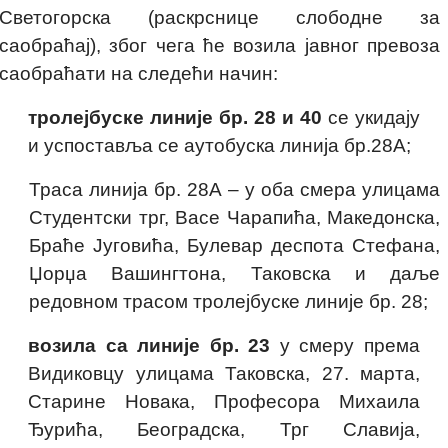
Светогорска (раскрснице слободне за
саобраћај), због чега ће возила јавног превоза
саобраћати на следећи начин:
тролејбуске линије бр. 28 и 40
се укидају
и успоставља се аутобуска линија бр.28А;
Траса линија бр. 28А – у оба смера улицама
Студентски трг, Васе Чарапића, Македонска,
Браће Југовића, Булевар деспота Стефана,
Џорџа Вашингтона, Таковска и даље
редовном трасом тролејбуске линије бр. 28;
возила са линије бр. 23
у смеру према
Видиковцу улицама Таковска, 27. марта,
Старине Новака, Професора Михаила
Ђурића, Београдска, Трг Славија,