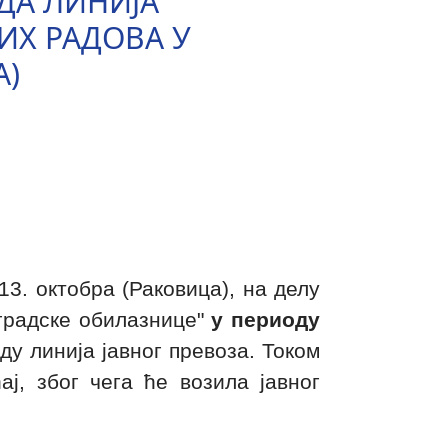
ДА ЛИНИЈА
ИХ РАДОВА У
А)
3. октобра (Раковица), на делу
оградске обилазнице"
у периоду
ду линија јавног превоза. Током
, због чега ће возила јавног