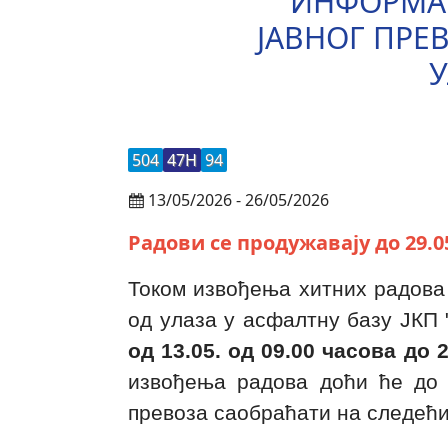
ИНФОРМАЦ
ЈАВНОГ ПРЕ
У
504
47Н
94
13/05/2026 - 26/05/2026
Радови се продужавају до 29.05
Током извођења хитних радова 
од улаза у асфалтну базу ЈКП 
од 13.05. од 09.00 часова до 
извођења радова доћи ће до 
превоза саобраћати на следећи