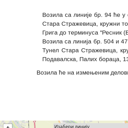
Возила са линије бр. 94 ће 
Стара Стражевица, кружни т
Грига до терминуса "Ресник (
Возила са линија бр. 504 и 
Тунел Стара Стражевица, кр
Подавалска, Палих бораца, 1
Возила ће на измењеним делови