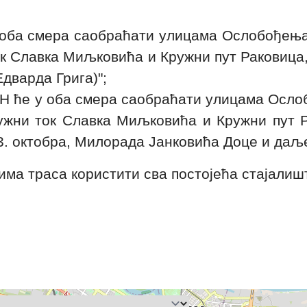
у оба смера саобраћати улицама Ослобођења
ок Славка Миљковића и Кружни пут Раковица
Едварда Грига)"
;
47Н ће у оба смера саобраћати улицама Осло
ужни ток Славка Миљковића и Кружни пут 
3. октобра, Милорада Јанковића Доце и даљ
ма траса користити сва постојећа стајалиш