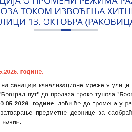
ИЈА О ПРОМЕНИ РЕЖИМА РА
ВОЗА ТОКОМ ИЗВОЂЕЊА ХИТН
ЛИЦИ 13. ОКТОБРА (РАКОВИЦ
.2026. године.
на санацији канализационе мреже у улици 1
"Београд пут" до прелаза преко тунела "Бе
20.05.2026. године
, доћи ће до промена у ра
затварање предметне деонице за саобраћај
 начин: