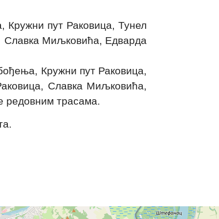
, Кружни пут Раковица, Тунел
, Славка Миљковића, Едварда
бођења, Кружни пут Раковица,
Раковица, Славка Миљковића,
е редовним трасама.
та.