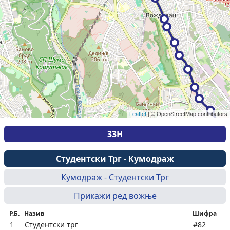
Leaflet
|
© OpenStreetMap contributors
33Н
Студентски Трг - Кумодраж
Кумодраж - Студентски Трг
Прикажи ред вожње
Р.Б.
Назив
Шифра
1
Студентски трг
#82