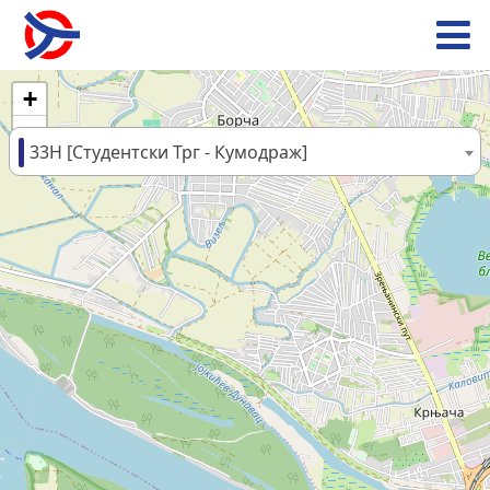
+
−
33Н [Студентски Трг - Кумодраж]