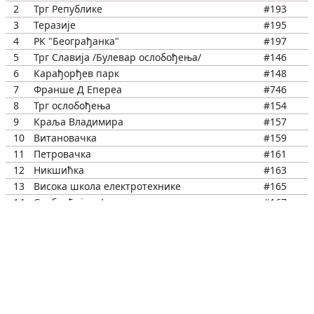
2
Трг Републике
#193
3
Теразије
#195
4
РК "Београђанка"
#197
5
Трг Славија /Булевар ослобођења/
#146
6
Карађорђев парк
#148
7
Франше Д Епереа
#746
8
Трг ослобођења
#154
9
Краља Владимира
#157
10
Витановачка
#159
11
Петровачка
#161
12
Никшићка
#163
13
Висока школа електротехнике
#165
14
Саобраћајни факултет
#167
15
Вождовац
#169
16
Степе Степановића
#2449
17
Милића Мариновића
#676
18
Беранска
#678
19
Фармацеутски факултет
#2128
20
Институт "Торлак"
#682