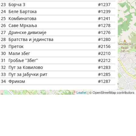
23
Борча 3
#1237
24
Беле Бартока
#1239
25
Комбинатова
#1241
26
Саве Мркаља
#1278
27
Дринске дивизије
#1276
28
Братства и јединства
#1280
29
Преток
#2156
30
Мали збег
#2210
31
Гробље "Збег"
#2212
32
Пут за Ковилово
#1283
33
Пут за Јабучки рит
#1285
34
Фриком
#1287
35
ПК "Београд"
#1289
Leaflet
|
© OpenStreetMap contributors
36
Насеље Товилиште
#1291
37
Марије Илић Агапове
#1293
38
Ратомира Стојадиновића
#1295
39
Падинска скела
#1297