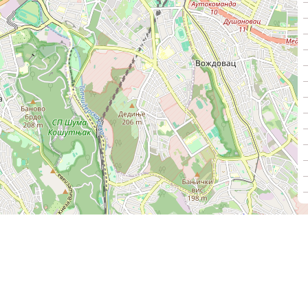
Секретаријат за јавни превоз
Градска управа града Београда
2022