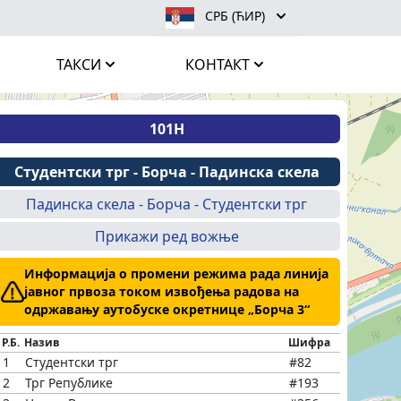
СРБ (ЋИР)
ТАКСИ
КОНТАКТ
101Н
Студентски трг - Борча - Падинска скела
Падинска скела - Борча - Студентски трг
Прикажи ред вожње
Информација о промени режима рада линија
јавног првоза током извођења радова на
одржавању аутобуске окретнице „Борча 3“
Р.Б.
Назив
Шифра
1
Студентски трг
#82
2
Трг Републике
#193