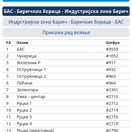
БАС - Баричких бораца - Индустријска зона Барич
Индустријска зона Барич - Баричких бораца - БАС
Прикажи ред вожње
Р.Б.
Назив
Шифра
1
БАС
#9559
2
Чукарица
#1652
3
Железник Р
#911
4
Остружница 1
#932
5
Остружница 2
#963
6
Пећани
#964
7
Зеленгора
#2361
8
Умка - центар
#2710
9
Руцка 1
#2712
10
Руцка 2
#2714
11
Руцка 3
#2716
12
Руцка 4
#2718
13
Руцка (окретница)
#2790