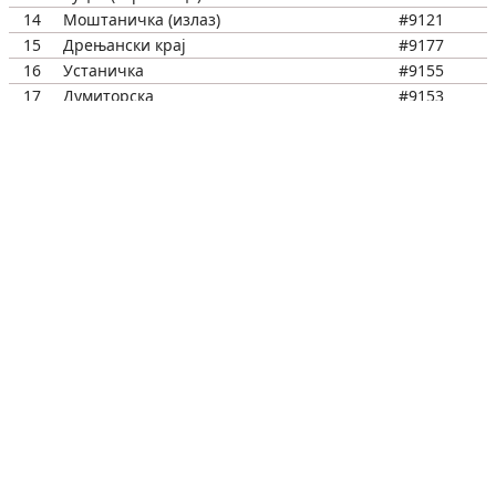
14
Моштаничка (излаз)
#9121
15
Дрењански крај
#9177
16
Устаничка
#9155
17
Думиторска
#9153
18
Мала Моштаница - брдо
#9149
19
Моштаничка
#9140
20
Предајник
#9088
21
Виноградска (улаз)
#9078
22
Гробљанска
#9249
23
Гробљанска 1
#9293
24
Гробље
#9295
25
Пут за гробље
#9126
26
Трафо
#9297
27
Колубарска - прилаз
#9299
28
Јанка Тешића (брдо)
#9466
29
Омладинских бригада
#8725
30
Јанка Тешића
#9320
31
Сарајевска
#9322
32
Далековод
#9324