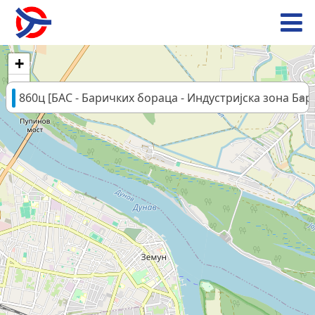
+
−
860ц [БАС - Баричких бораца - Индустријска зона Бар