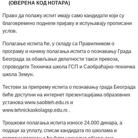
(ОВЕРЕНА КОД НОТАРА)
Право да полажу испит имају само кандидати који су
благовремено поднели пријаву и испуњавају прописани
услов.
Полагање испита ће, у складу са Правилником о
програму и начину полагања испита о познавању Града
Београда за обављање делатности такси превоза,
спроводити Техничка школа ГСП и Саобраћајно-техничка
школа Земун.
Тестови за припрему испита о познавању града Београда
биће доступни на интернет презентацијама образовних
установа www.saobteh.edu.rs и
www.tehnickaskolagsp.edu.rs
.
Трошкови полагања испита износе 24.000 динара, а
подаци за уплату, списак кандидата по школама и