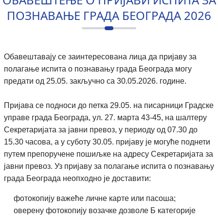
ПОЗНАВАЊЕ ГРАДА БЕОГРАДА 2026
Обавештавају се заинтересована лица да пријаву за
полагање испита о познавању града Београда могу
предати од 25.05. закључно са 30.05.2026. године.
Пријава се подноси до петка 29.05. на писарници Градске
управе града Београда, ул. 27. марта 43-45, на шалтеру
Секретаријата за јавни превоз, у периоду од 07.30 до
15.30 часова, а у суботу 30.05. пријаву је могуће поднети
путем препоручене пошиљке на адресу Секретаријата за
јавни превоз. Уз пријаву за полагање испита о познавању
града Београда неопходно је доставити:
фотокопију важеће личне карте или пасоша;
оверену фотокопију возачке дозволе Б категорије