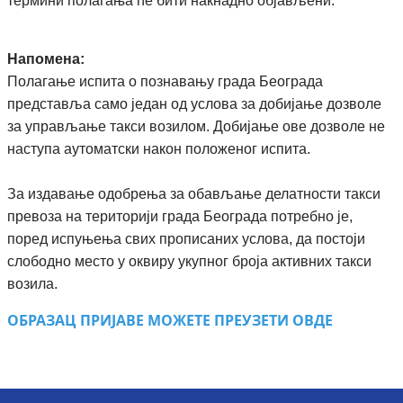
термини полагања ће бити накнадно објављени.
Напомена:
Полагање испита о познавању града Београда
представља само један од услова за добијање дозволе
за управљање такси возилом. Добијање ове дозволе не
наступа аутоматски након положеног испита.
За издавање одобрења за обављање делатности такси
превоза на територији града Београда потребно је,
поред испуњења свих прописаних услова, да постоји
слободно место у оквиру укупног броја активних такси
возила.
ОБРАЗАЦ ПРИЈАВЕ МОЖЕТЕ ПРЕУЗЕТИ ОВДЕ