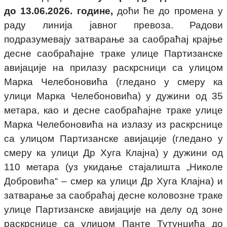
до 13
.
06.
202
6
. године
,
доћи ће до промена у
раду линија јавног превоза.
Радови
подразумевају затварање за саобраћај крајње
десне саобраћајне траке улице Партизанске
авијације на прилазу раскрсници са улицом
Марка Челебоновића (гледано у смеру ка
улици Марка Челебоновића) у дужини од 35
метара, као и десне саобраћајне траке улице
Марка Челебоновића на излазу из раскрснице
са улицом Партизанске авијације (гледано у
смеру ка улици Др Хуга Клајна) у дужини од
110 метара (уз укидање стајалишта „Николе
Добровића“ – смер ка улици Др Хуга Клајна) и
затварање за саобраћај десне коловозне траке
улице Партизанске авијације на делу од зоне
раскрснице са улицом Панте Тутунџића до