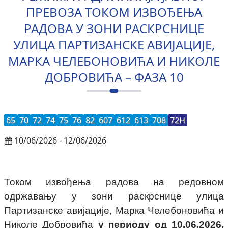
ПРЕВОЗА ТОКОМ ИЗВОЂЕЊА
РАДОВА У ЗОНИ РАСКРСНИЦЕ
УЛИЦА ПАРТИЗАНСКЕ АВИЈАЦИЈЕ,
МАРКА ЧЕЛЕБОНОВИЋА И НИКОЛЕ
ДОБРОВИЋА – ФАЗА 10
65
70
72
74
75
76
82
607
612
613
708
72Н
10/06/2026 - 12/06/2026
Т
оком извођења радова на
редовном
одржавању у зони раскрснице улица
Партизанске авијације, Марка Челебоновића и
Николе Добровића
у периоду
од 10
.
06
.
2026.