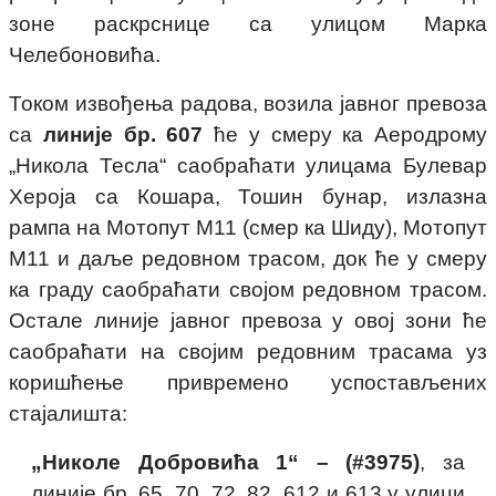
зоне раскрснице са улицом Марка
Челебоновића.
Током извођења радова, возила јавног превоза
са
линије бр. 607
ће у смеру ка Аеродрому
„Никола Тесла“ саобраћати улицама Булевар
Хероја са Кошара, Тошин бунар, излазна
рампа на Мотопут М11 (смер ка Шиду), Мотопут
М11 и даље редовном трасом, док ће у смеру
ка граду саобраћати својом редовном трасом.
Остале линије јавног превоза у овој зони ће
саобраћати на својим редовним трасама уз
коришћење привремено успостављених
стајалишта:
„Николе Добровића 1“ – (#3975)
, за
линије бр. 65, 70, 72, 82, 612 и 613 у улици