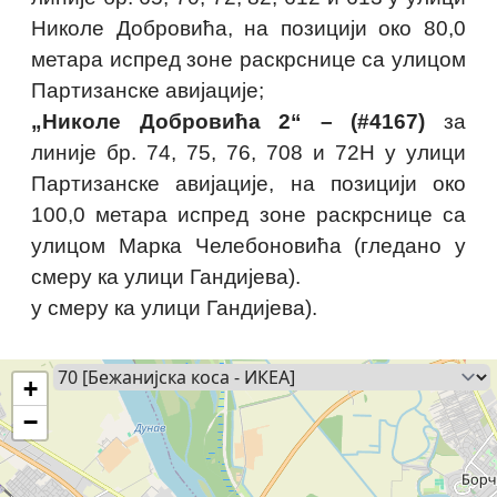
Николе Добровића, на позицији око 80,0
метара испред зоне раскрснице са улицом
Партизанске авијације;
„Николе Добровића 2“ – (#4167)
за
линије бр. 74, 75, 76, 708 и 72Н у улици
Партизанске авијације, на позицији око
100,0 метара испред зоне раскрснице са
улицом Марка Челебоновића (гледано у
смеру ка улици Гандијева).
у смеру ка улици Гандијева).
+
−